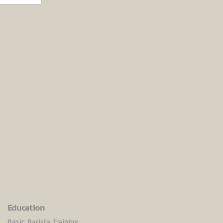
Education
Basic Barista Training